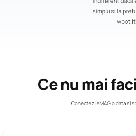
Indiferent daca 
simplu si la pret
woot it
Ce nu mai fa
Conectezi eMAG o data si sca