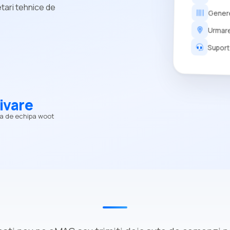
etari tehnice de
Genere
Urmares
Suport
ivare
a de echipa woot