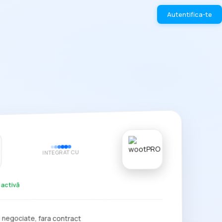
Autentifica-te
INTEGRAT CU
 activă
i negociate, fara contract