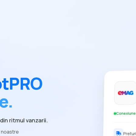
otPRO
e.
Conexiune
din ritmul vanzarii.
e noastre
Pretur