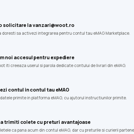
 o solicitare la vanzari@woot.ro
a doresti sa activezi integrarea pentru contul tau eMAG Marketplace.
m noi accesul pentru expediere
ot iti creeaza userul si parola dedicate contului de livrari din eMAG.
zi contul in contul tau eMAG
 datele primite in platforma eMAG, cu ajutorul instructiunilor primite.
sa trimiti colete cu preturi avantajoase
oletele ca pana acum din contul eMAG, dar cu preturile si curierii partene