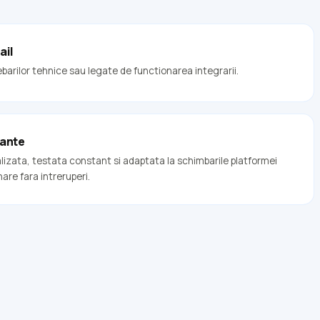
ail
arilor tehnice sau legate de functionarea integrarii.
tante
lizata, testata constant si adaptata la schimbarile platformei
re fara intreruperi.