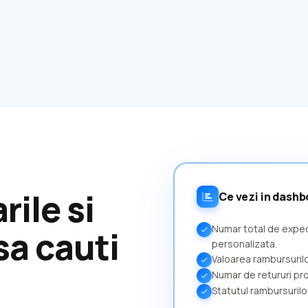
rile si
Ce vezi in dash
Numar total de expedi
sa cauti
check
personalizata.
Valoarea rambursurilo
check
Numar de retururi pr
check
Statutul rambursurilo
check