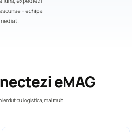
e luna, expediezi
i ascunse - echipa
imediat.
onectezi eMAG
ierdut cu logistica, mai mult