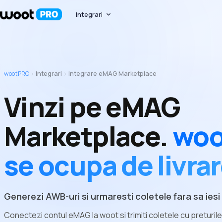
Integrari
expand_more
wootPRO
Integrari
Integrare eMAG Marketplace
chevron_right
chevron_right
Vinzi pe eMAG
Marketplace.
wo
se ocupa de livrar
Generezi AWB-uri si urmaresti coletele fara sa iesi 
Conectezi contul eMAG la woot si trimiti coletele cu preturil