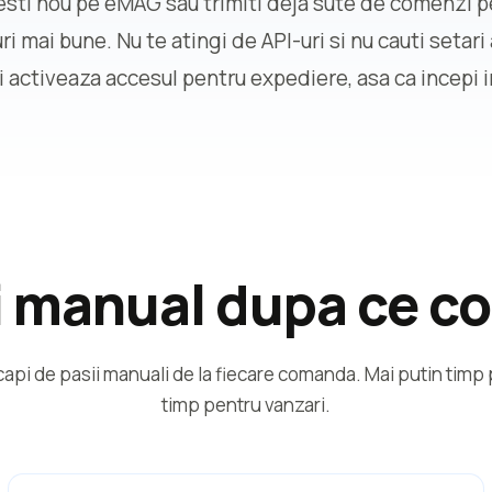
esti nou pe eMAG sau trimiti deja sute de comenzi p
uri mai bune. Nu te atingi de API-uri si nu cauti setar
i activeaza accesul pentru expediere, asa ca incepi 
ci manual dupa ce c
pi de pasii manuali de la fiecare comanda. Mai putin timp p
timp pentru vanzari.