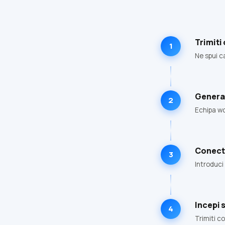
Trimiti
1
Ne spui c
Genera
2
Echipa wo
Conecte
3
Introduci
Incepi 
4
Trimiti c